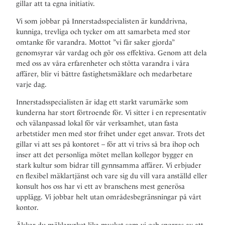
gillar att ta egna initiativ.
Vi som jobbar på Innerstadsspecialisten är kunddrivna,
kunniga, trevliga och tycker om att samarbeta med stor
omtanke för varandra. Mottot ”vi får saker gjorda”
genomsyrar vår vardag och gör oss effektiva. Genom att dela
med oss av våra erfarenheter och stötta varandra i våra
affärer, blir vi bättre fastighetsmäklare och medarbetare
varje dag.
Innerstadsspecialisten är idag ett starkt varumärke som
kunderna har stort förtroende för. Vi sitter i en representativ
och välanpassad lokal för vår verksamhet, utan fasta
arbetstider men med stor frihet under eget ansvar. Trots det
gillar vi att ses på kontoret – för att vi trivs så bra ihop och
inser att det personliga mötet mellan kollegor bygger en
stark kultur som bidrar till gynnsamma affärer. Vi erbjuder
en flexibel mäklartjänst och vare sig du vill vara anställd eller
konsult hos oss har vi ett av branschens mest generösa
upplägg. Vi jobbar helt utan områdesbegränsningar på vårt
kontor.
Älskar du mäklaryrket lika mycket som vi och sporras av att